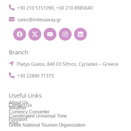
+30 210 5151090
,
+30 210 8985640
sales@milesaway.gr
Branch
Platys Gialos, 840 03 Sifnos, Cyclades – Greece
+30 22840 71373
Useful Links
About Us
Contact Us
Weather
Currency Converter
Coordinated Universal Time
Passport
Visa
Greek National Tourism Organization