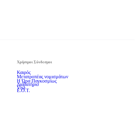
Χρήσιμοι Σύνδεσμοι
Καιρός
Μετατροπέας νομισμάτων
Η Ώρα Παγκοσμίως
Διαβατήριο
Visa
Ε.Ο.Τ.