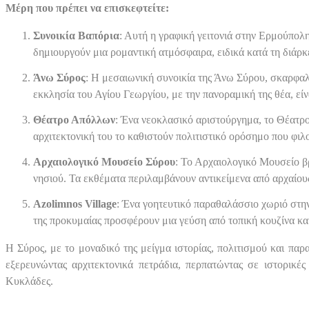
Μέρη που πρέπει να επισκεφτείτε:
Συνοικία Βαπόρια
: Αυτή η γραφική γειτονιά στην Ερμούπολη
δημιουργούν μια ρομαντική ατμόσφαιρα, ειδικά κατά τη διάρκ
Άνω Σύρος
: Η μεσαιωνική συνοικία της Άνω Σύρου, σκαρφαλ
εκκλησία του Αγίου Γεωργίου, με την πανοραμική της θέα, είνα
Θέατρο Απόλλων
: Ένα νεοκλασικό αριστούργημα, το Θέατρο
αρχιτεκτονική του το καθιστούν πολιτιστικό ορόσημο που φιλ
Αρχαιολογικό Μουσείο Σύρου
: Το Αρχαιολογικό Μουσείο βρ
νησιού. Τα εκθέματα περιλαμβάνουν αντικείμενα από αρχαίου
Azolimnos Village
: Ένα γοητευτικό παραθαλάσσιο χωριό στην
της προκυμαίας προσφέρουν μια γεύση από τοπική κουζίνα κα
Η Σύρος, με το μοναδικό της μείγμα ιστορίας, πολιτισμού και πα
εξερευνώντας αρχιτεκτονικά πετράδια, περπατώντας σε ιστορικές
Κυκλάδες.