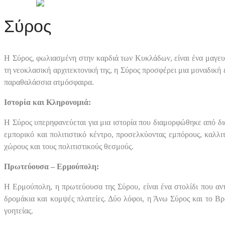
Σύρος
Η Σύρος, φωλιασμένη στην καρδιά των Κυκλάδων, είναι ένα μαγευτ
τη νεοκλασική αρχιτεκτονική της, η Σύρος προσφέρει μια μοναδική 
παραθαλάσσια ατμόσφαιρα.
Ιστορία και Κληρονομιά:
Η Σύρος υπερηφανεύεται για μια ιστορία που διαμορφώθηκε από δ
εμπορικό και πολιτιστικό κέντρο, προσελκύοντας εμπόρους, καλλι
χώρους και τους πολιτιστικούς θεσμούς.
Πρωτεύουσα – Ερμούπολη:
Η Ερμούπολη, η πρωτεύουσα της Σύρου, είναι ένα στολίδι που αντ
δρομάκια και κομψές πλατείες. Δύο λόφοι, η Άνω Σύρος και το Β
γοητείας.