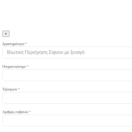
×
Activities
Δραστηριότητα
*
GR
Ονοματεπώνυμο
*
Τηλέφωνο
*
Αριθμός επιβατών
*