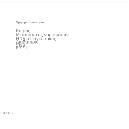
Χρήσιμοι Σύνδεσμοι
Καιρός
Μετατροπέας νομισμάτων
Η Ώρα Παγκοσμίως
Διαβατήριο
Visa
Ε.Ο.Τ.