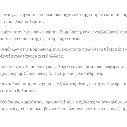
 είναι γνωστή για τα εντυπωσιακά αρχοντικά της χτισμένα κατά μήκο
εια του ηλιοβασιλέματος.
ωμένη στον λόφο πάνω από την Ερμούπολη, είναι ένας λαβύρινθος από
ι το επίκεντρο αυτής της ιστορικής γειτονιάς.
 Απόλλων στην Ερμούπολη είναι ένα από τα παλαιότερα θέατρα όπερα
οξενεί παραστάσεις και εκδηλώσεις.
ίσκεται στην Ερμούπολη και φιλοξενεί αντικείμενα από διάφορες περι
ς χώρους της Σύρου, όπως το Καστρί και η Χαλανδριανή.
 ανατολική ακτή του νησιού, η Αζόλιμνος είναι γνωστή για την ήρεμ
ι φρέσκα θαλασσινά.
ραθαλάσσιας κομψότητας, προσκαλεί τους ταξιδιώτες να ανακαλύψουν 
 συνοικίες, είτε απολαμβάνοντας τη ζωντανή πολιτιστική σκηνή, η