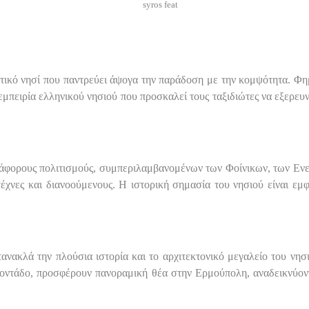
ικό νησί που παντρεύει άψογα την παράδοση με την κομψότητα. Φημισ
εμπειρία ελληνικού νησιού που προσκαλεί τους ταξιδιώτες να εξερευνή
ιάφορους πολιτισμούς, συμπεριλαμβανομένων των Φοίνικων, των Ενε
τέχνες και διανοούμενους. Η ιστορική σημασία του νησιού είναι εμ
ανακλά την πλούσια ιστορία και το αρχιτεκτονικό μεγαλείο του νησ
ροντάδο, προσφέρουν πανοραμική θέα στην Ερμούπολη, αναδεικνύοντ