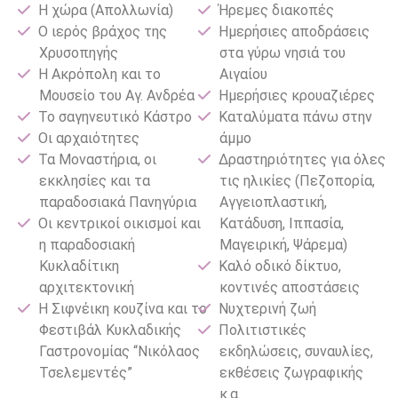
Η χώρα (Απολλωνία)
Ήρεμες διακοπές
Ο ιερός βράχος της
Ημερήσιες αποδράσεις
Χρυσοπηγής
στα γύρω νησιά του
Η Ακρόπολη και το
Αιγαίου
Μουσείο του Αγ. Ανδρέα
Ημερήσιες κρουαζιέρες
Το σαγηνευτικό Κάστρο
Καταλύματα πάνω στην
Οι αρχαιότητες
άμμο
Τα Μοναστήρια, οι
Δραστηριότητες για όλες
εκκλησίες και τα
τις ηλικίες (Πεζοπορία,
παραδοσιακά Πανηγύρια
Αγγειοπλαστική,
Οι κεντρικοί οικισμοί και
Κατάδυση, Ιππασία,
η παραδοσιακή
Μαγειρική, Ψάρεμα)
Κυκλαδίτικη
Καλό οδικό δίκτυο,
αρχιτεκτονική
κοντινές αποστάσεις
Η Σιφνέικη κουζίνα και το
Νυχτερινή ζωή
Φεστιβάλ Κυκλαδικής
Πολιτιστικές
Γαστρονομίας “Νικόλαος
εκδηλώσεις, συναυλίες,
Τσελεμεντές”
εκθέσεις ζωγραφικής
κ.α.