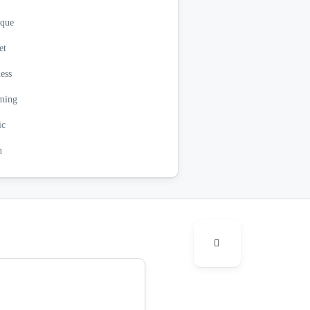
ique
et
ess
ming
ic
n
ry
range
nt
ntic