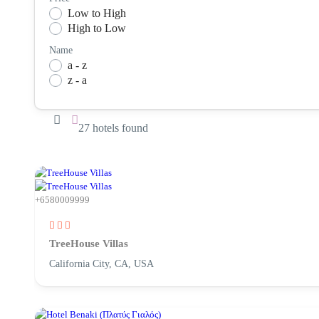
Low to High
Standard
Stan
High to Low
Trendy
Tren
Name
a - z
z - a
27 hotels found
+6580009999
TreeHouse Villas
California City, CA, USA