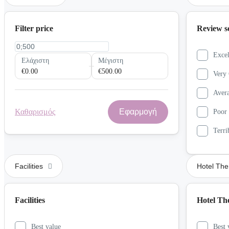
Filter price
Review s
Excel
Ελάχιστη
Μέγιστη
€0.00
€500.00
Very
Aver
Καθαρισμός
Εφαρμογή
Poor
Terri
Facilities
Hotel Th
Facilities
Hotel T
Best value
Best 