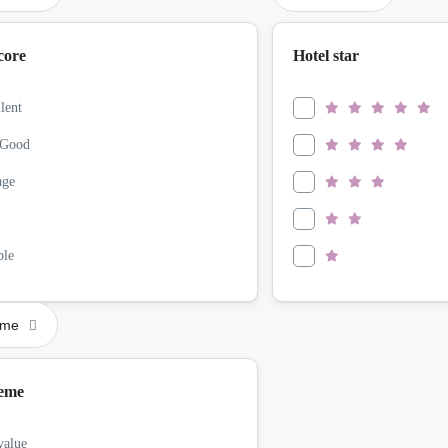
core
Hotel star
lent
 Good
age
ble
eme
heme
value