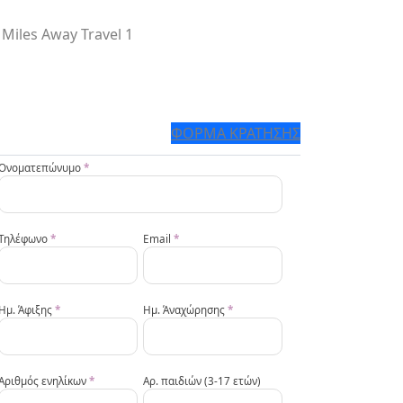
ΦΟΡΜΑ ΚΡΑΤΗΣΗΣ
Diamoni
Ονοματεπώνυμο
*
GR
Τηλέφωνο
*
Email
*
Ημ. Άφιξης
*
Ημ. Άναχώρησης
*
Αριθμός ενηλίκων
*
Αρ. παιδιών (3-17 ετών)