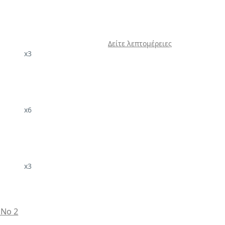
Δείτε λεπτομέρειες
x3
x6
x3
 No 2