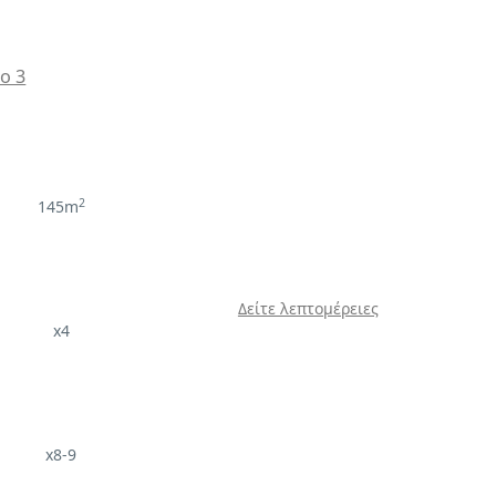
No 3
2
145m
Δείτε λεπτομέρειες
x4
x8-9