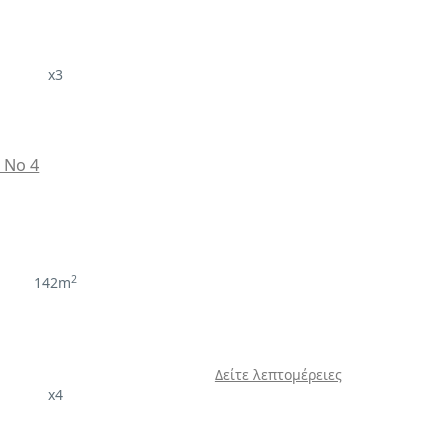
x3
a No 4
2
142m
Δείτε λεπτομέρειες
x4