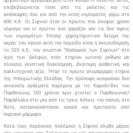
αρχαιότερο αργυρωρυχείο στον κόσμο! Ο πλούτος αυτός
επιβεβαιώνεται τόσο από τις μελέτες και τις
ανασκαφές όσο και από την κοπή νομίσματος γύρω στο
600 π.Χ.. Οι Σιφνιοί ήταν οι πρώτοι που έκοψαν χρυσό
νόμισμα και οι πρώτοι που χάραξαν και τις δυο όψεις
των νομισμάτων. Επίσης χαραχτηριστικό δείγμα της
ακμής του νησιού αυτή την περίοδο είναι η ανοικοδόμηση,
το 525 π.Χ., του γνωστού “Θησαυρού των Σιφνίων” στο
Ιερό των Δελφών, ενός κτηρίου ιωνικού ρυθμού με
πλούσια γλυπτική διακόσμηση, ιδιαίτερη αισθητική και
καλλιτεχνική αξία . Ήταν το πρώτο ολομάρμαρο κτήριο
της Ηπειρωτικής Ελλάδας. Την πρόσοψη κοσμούσαν δυο
γυναικεία αγάλματα παρόμοια με τις Καρυάτιδες του
Παρθενώνα, 100 χρόνια πριν χτιστεί ο Παρθενώνας!
Παράλληλα στις μία από τις τρεις πόλεις του νησιού, στο
Άστυ, κατασκευάστηκαν αγορά και πρυτανείο από
παριανό μάρμαρο.
Κατά τους περσικούς πολέμους η Σίφνος έλαβε μέρος