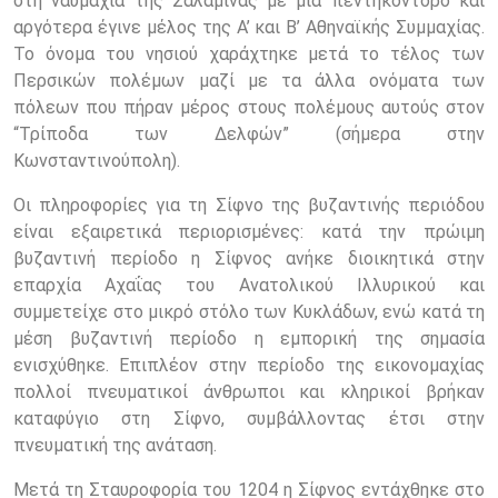
στη ναυμαχία της Σαλαμίνας με μία πεντηκόντορο και
αργότερα έγινε μέλος της Α’ και Β’ Αθηναϊκής Συμμαχίας.
Το όνομα του νησιού χαράχτηκε μετά το τέλος των
Περσικών πολέμων μαζί με τα άλλα ονόματα των
πόλεων που πήραν μέρος στους πολέμους αυτούς στον
“Τρίποδα των Δελφών” (σήμερα στην
Κωνσταντινούπολη).
Οι πληροφορίες για τη Σίφνο της βυζαντινής περιόδου
είναι εξαιρετικά περιορισμένες: κατά την πρώιμη
βυζαντινή περίοδο η Σίφνος ανήκε διοικητικά στην
επαρχία Αχαΐας του Ανατολικού Ιλλυρικού και
συμμετείχε στο μικρό στόλο των Κυκλάδων, ενώ κατά τη
μέση βυζαντινή περίοδο η εμπορική της σημασία
ενισχύθηκε. Επιπλέον στην περίοδο της εικονομαχίας
πολλοί πνευματικοί άνθρωποι και κληρικοί βρήκαν
καταφύγιο στη Σίφνο, συμβάλλοντας έτσι στην
πνευματική της ανάταση.
Μετά τη Σταυροφορία του 1204 η Σίφνος εντάχθηκε στο