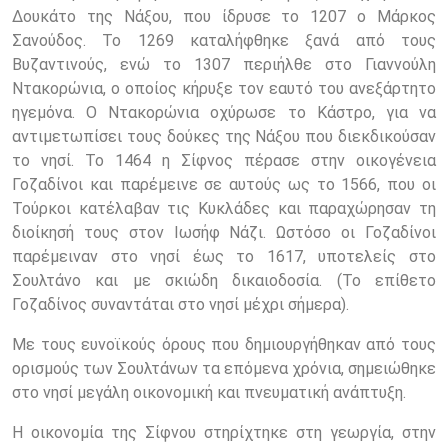
Δουκάτο της Νάξου, που ίδρυσε το 1207 ο Μάρκος
Σανούδος. Το 1269 καταλήφθηκε ξανά από τους
Βυζαντινούς, ενώ το 1307 περιήλθε στο Γιαννούλη
Ντακορώνια, ο οποίος κήρυξε τον εαυτό του ανεξάρτητο
ηγεμόνα. Ο Ντακορώνια οχύρωσε το Κάστρο, για να
αντιμετωπίσει τους δούκες της Νάξου που διεκδικούσαν
το νησί. Το 1464 η Σίφνος πέρασε στην οικογένεια
Γοζαδίνοι και παρέμεινε σε αυτούς ως το 1566, που οι
Τούρκοι κατέλαβαν τις Κυκλάδες και παραχώρησαν τη
διοίκησή τους στον Ιωσήφ Νάζι. Ωστόσο οι Γοζαδίνοι
παρέμειναν στο νησί έως το 1617, υποτελείς στο
Σουλτάνο και με σκιώδη δικαιοδοσία. (Το επίθετο
Γοζαδίνος συναντάται στο νησί μέχρι σήμερα).
Με τους ευνοϊκούς όρους που δημιουργήθηκαν από τους
ορισμούς των Σουλτάνων τα επόμενα χρόνια, σημειώθηκε
στο νησί μεγάλη οικονομική και πνευματική ανάπτυξη.
Η οικονομία της Σίφνου στηρίχτηκε στη γεωργία, στην