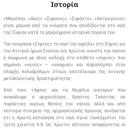
Ιστορία
«Μερόπη», «Ακίς» «Σίφανος», «Σιφάντο», «Αστρογώνιο»,
είναι μερικά από τα ονόματα που αποδίδονται στο νησί
της Σίφνου κατά τη μακρόχρονη ιστορική πορεία του.
Την ονομασία «Σίφνος» το νησί την οφείλει στο Σίφνο, γιο
του Αττικού ήρωα Σούνιου και πρώτου οικιστή του νησιού
ή σύμφωνα με άλλη εκδοχή, στο επίθετο «σιφνός» που
σημαίνει «κενός» – «κούφιος» και παραπέμπει στην
ύπαρξη πολυάριθμων στοών, αποτέλεσμα της έντονης
μεταλλευτικής δραστηριότητας.
Από τους τάφους και τα θεμέλια οικισμών που
ανακάλυψε ο αρχαιολόγος Χρήστος Τσούντας σε
παράκτιες κυρίως θέσεις του νησιού, άλλά και από
νεότερα στοιχεία της αρχαιολογικής έρευνας συνάγεται
ότι η πρώτη κατοίκηση στο νησί έγινε τουλάχιστον την
τρίτη χιλιετία π.Χ. Ως πρώτοι κάτοικοι αναφέρονται οι