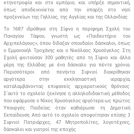
κτηνοτροφία και στο εμπόριο, και υπήρξε σημαντική,
όπως αποδεικνύεται από την ύπαρξη στο νησί
προξενείων της Γαλλίας, της Αγγλίας και της Ολλανδίας.
Το 1687 ιδρύθηκε στη Σίφνο η περίφημη Σχολή του
Παναγίου Τάφου, γνωστή ως «Παιδευτήριο του
Αρχιπελάγους», όπου δίδαξαν σπουδαίοι δάσκαλοι, όπως
ο Εμμανουήλ Τροχάνης και ο Νικόλαος Χρυσόγελος. Στη
Σχολή φοιτούσαν 300 μαθητές από τη Σίφνο και άλλα
μέρη της Ελλάδας με ένα δάσκαλο για πέντε χρόνια.
Περισσότεροι από πενήντα Σιφνιοί διακρίθηκαν
αργότερα στην εκκλησιαστική ιεραρχία,
καταλαμβάνοντας επιφανείς αρχιερατικούς θρόνους.
Σ΄αυτό το σχολείο ξεκίνησε η αλληλοδιδακτική μέθοδος
που εφάρμοσε ο Νίκος Χρυσόγελος αργότερα ως πρώτος
Υπουργός Παιδείας όταν καθιέρωσε τη Δημοτική
Εκπαίδευση. Από αυτό το σχολείο αποφοίτησαν επίσης 3
Σιφνιοί Πατριάρχες, 47 Μητροπολίτες, λογοτέχνες,
δάσκαλοι και γιατροί της εποχής.