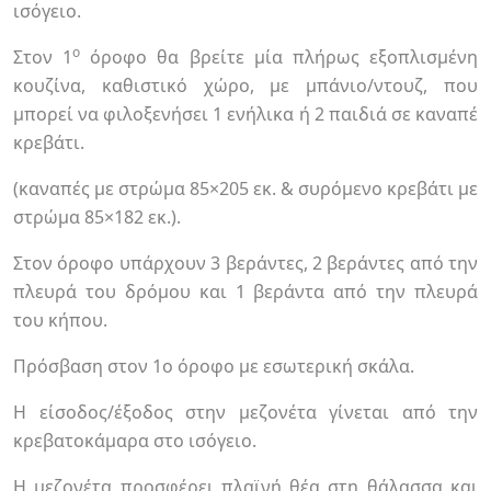
ισόγειο.
ο
Στον 1
όροφο θα βρείτε μία πλήρως εξοπλισμένη
κουζίνα, καθιστικό χώρο, με μπάνιο/ντουζ, που
μπορεί να φιλοξενήσει 1 ενήλικα ή 2 παιδιά σε καναπέ
κρεβάτι.
(καναπές με στρώμα 85×205 εκ. & συρόμενο κρεβάτι με
στρώμα 85×182 εκ.).
Στον όροφο υπάρχουν 3 βεράντες, 2 βεράντες από την
πλευρά του δρόμου και 1 βεράντα από την πλευρά
του κήπου.
Πρόσβαση στον 1ο όροφο με εσωτερική σκάλα.
H είσοδος/έξοδος στην μεζονέτα γίνεται από την
κρεβατοκάμαρα στο ισόγειο.
Η μεζονέτα προσφέρει πλαϊνή θέα στη θάλασσα και