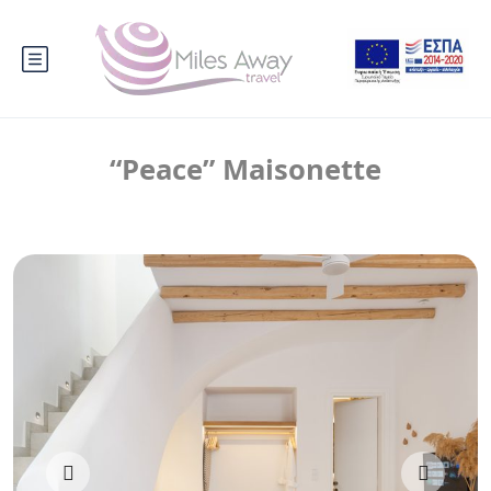
“Peace” Maisonette
‹
›