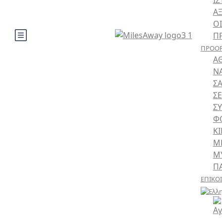
ΙΣ
Α
ΟΙ
Π
ΠΡΟΟΡ
Α
Ν
Σ
Σ
Σ
Φ
Κ
Μ
Μ
Π
ΕΠΙΚΟ