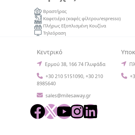
Βραστήρας
Καφετιέρα (καφές φίλτρου/espresso)
Πλήρως Εξοπλισμένη Κουζίνα
Τηλεόραση
Κεντρικό
Υπο
Ερμού 38, 166 74 Γλυφάδα
Πλ
+30 210 5151090
,
+30 210
+3
8985640
sales@milesaway.gr