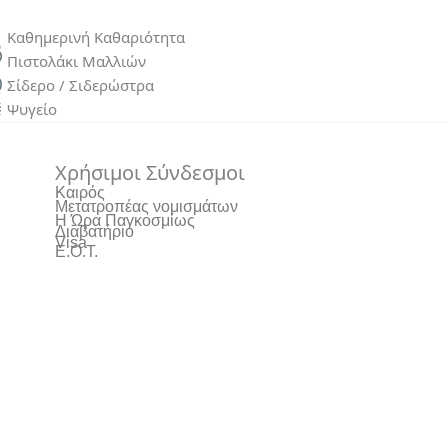
Καθημερινή Καθαριότητα
Πιστολάκι Μαλλιών
Σίδερο / Σιδερώστρα
Ψυγείο
Χρήσιμοι Σύνδεσμοι
Καιρός
Μετατροπέας νομισμάτων
Η Ώρα Παγκοσμίως
Διαβατήριο
Visa
Ε.Ο.Τ.