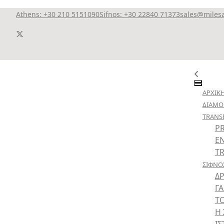
Athens: +30 210 5151090
Sifnos: +30 22840 71373
sales@miles
ΑΡΧΙΚ
ΔΙΑΜ
TRANS
PR
Ε
T
ΣΙΦΝΟ
Δ
Γ
Τ
Η