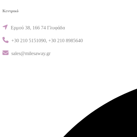
Κεντρικό
Ερμού 38, 166 74 Γλυφάδα
+30 210 5151090
,
+30 210 8985640
sales@milesaway.gr