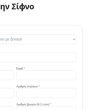
ην Σίφνο
Email
*
Αριθμός ενηλίκων
*
Αριθμός βρεφών (0-2 ετών)
*