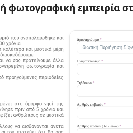
ή φωτογραφική εμπειρία στ
ωριό που αναπαλαιώθηκε και
Activities
Δραστηριότητα
*
00 χρόνια.
GR
 καλύτερα και μυστικά μέρη
 διασκεδάσουμε.
και να σας προτείνουμε άλλα
Ονοματεπώνυμο
*
“ονειρεμένη φωτογραφία και
πό προηγούμενες περιοδείες
Τηλέφωνο
*
μένει στο όμορφο νησί της
Αριθμός επιβατών
*
ίνησε πριν από 5 χρόνια και
αφίζει ανθρώπους σε μυστικά
άλλους να αισθάνονται άνετα
Αριθμός παιδιών (3-17 ετών)
*
 αυτού πιστεύει ότι θα σας