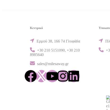
Κεντρικό
Υποκατ
Ερμού 38, 166 74 Γλυφάδα
Πλ
+30 210 5151090
,
+30 210
+3
8985640
sales@milesaway.gr