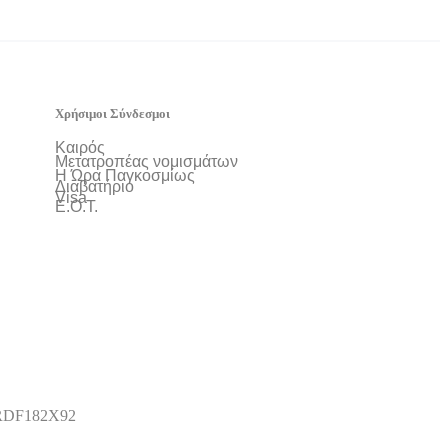
Χρήσιμοι Σύνδεσμοι
Καιρός
Μετατροπέας νομισμάτων
Η Ώρα Παγκοσμίως
Διαβατήριο
Visa
Ε.Ο.Τ.