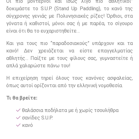
Οι πιο μοντέρνοι και ίσως λίγο πιο “αθλητικοί”
δοκιμάστε το S.U.P. (Stand Up Paddling), το κανό της
σύγχρονης γενιάς με Πολυνησιακές ρίζες! Όρθιοι, στα
γόνατα ή καθιστοί, μόνοι σας ή με παρέα, το σίγουρο
είναι ότι θα το ευχαριστηθείτε…
Και για τους πιο “παραδοσιακούς” υπάρχουν και τα
κανό! Δεν χρειάζεται να είστε επαγγελματίας
αθλητής… Παίξτε με τους φίλους σας, γυμναστείτε ή
απλά χαλαρώστε πάνω του!
Η επιχείρηση τηρεί όλους τους κανόνες ασφαλείας,
όπως αυτοί ορίζονται από την ελληνική νομοθεσία.
Τι θα βρείτε:
θαλάσσια ποδήλατα με ή χωρίς τσουλήθρα
σανίδες S.U.P.
κανό